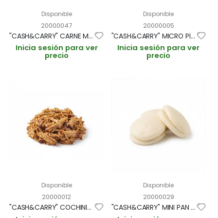
Disponible
Disponible
20000047
20000005
"CASH&CARRY" CARNE MECHADA LATINA BANDEJA 1kg (CAJA 6 BANDEJAS)
"CASH&CARRY" MICRO PITA RELLENA COCHINITA PIBIL 15gr aprox/3,5cm BANDEJA 60und (CAJA 3 BANDEJAS)
Inicia sesión para ver
Inicia sesión para ver
precio
precio
Disponible
Disponible
20000012
20000029
"CASH&CARRY" COCHINITA PIBIL BANDEJA 1kg (CAJA 6 BANDEJAS)
"CASH&CARRY" MINI PAN GUA BAO BLANCO 35gr/6cm "ASIAN BITES" BOLSA 20und (CAJA 4 BOLSAS)