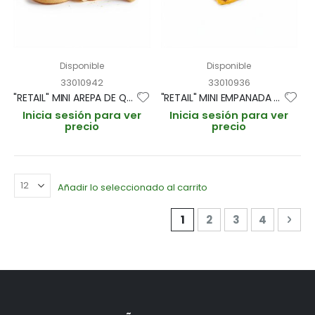
Disponible
Disponible
33010942
33010936
"RETAIL" MINI AREPA DE QUESO GOUDA ESTUCHE 6und (CAJA 15 ESTUCHES)
"RETAIL" MINI EMPANADA DE MAIZ QUESO MADURADO Y CEBOLLA CARAMELIZADA ESTUCHE 6und (CAJA 15 ESTUCHES)
Inicia sesión para ver
Inicia sesión para ver
precio
precio
Añadir lo seleccionado al carrito
Página
Actualmente estás ley
Página
Página
Página
Pág
Sigu
1
2
3
4