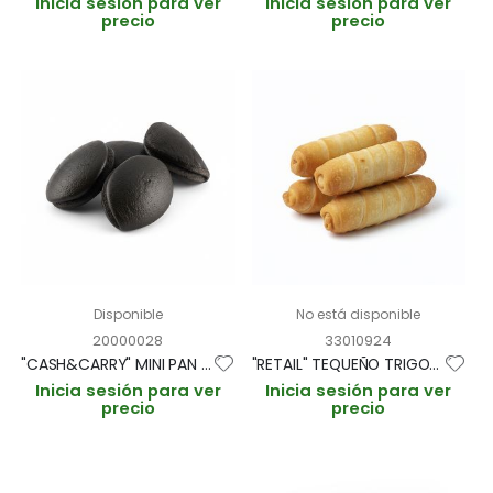
Inicia sesión para ver
Inicia sesión para ver
precio
precio
Disponible
No está disponible
20000028
33010924
"CASH&CARRY" MINI PAN GUA BAO NEGRO 35gr/6cm "ASIAN BITES" BOLSA 20und (CAJA 4 BOLSAS)
"RETAIL" TEQUEÑO TRIGO Y "QUESO LATINO" ESTUCHE 6und/190gr "ESPECIAL HORNO" (CAJA 15 ESTUCHES)
Inicia sesión para ver
Inicia sesión para ver
precio
precio