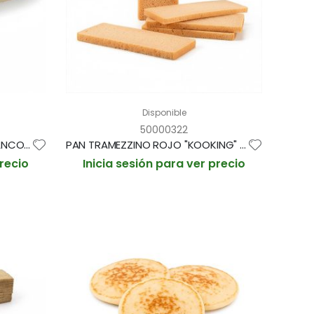
Disponible
50000322
PAN TRAMEZZINO CLASICO BLANCO "KOOKING" 100g / 48x10cm BOLSA 10und (CAJA 6 BOLSAS)
PAN TRAMEZZINO ROJO "KOOKING" 100g / 48x10cm BOLSA 10und (CAJA 6 BOLSAS)
precio
Inicia sesión para ver precio