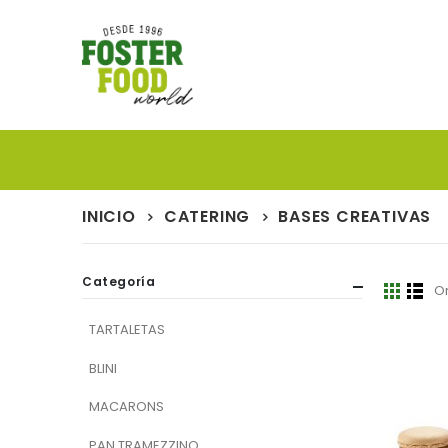
INICIO
CATERING
BASES CREATIVAS
Categoría
O
Ver
Parrill
List
como
TARTALETAS
BLINI
MACARONS
PAN TRAMEZZINO