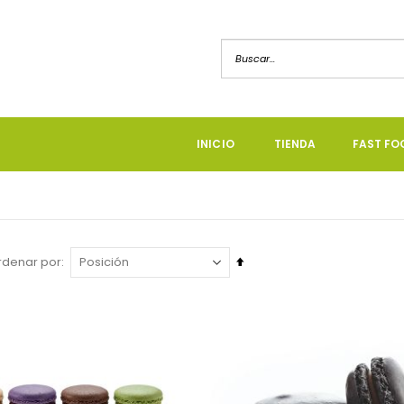
INICIO
TIENDA
FAST FO
Fijar
rdenar por
a
a
Dirección
Descendente