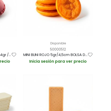
Disponible
50000512
TAPA MACARON FRAMBUESA 2,4gr / 3,5cm BANDEJA 48und (CAJA 8 BANDEJAS)
MINI BLINI ROJO 5gr/4,5cm BOLSA DE 120und (CAJA DE 2 BOLSAS)
precio
Inicia sesión para ver precio