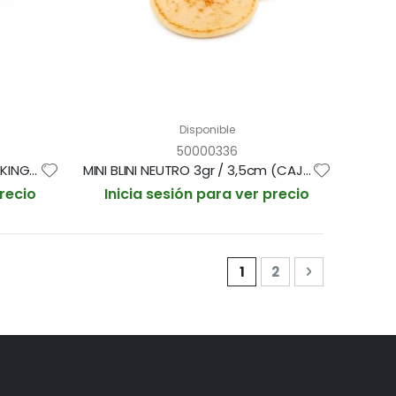
Disponible
50000336
PAN TRAMEZZINO NEGRO "KOOKING" 100g / 48x10cm BOLSA 10und (CAJA 6 BOLSAS)
MINI BLINI NEUTRO 3gr / 3,5cm (CAJA 400und)
precio
Inicia sesión para ver precio
Página
Actualmente estás l
Página
Página
Siguiente
1
2