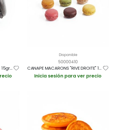
Disponible
50000410
MACARONS DE BOLETUS EDULIS 15gr / 4cm BANDEJA 60und (CAJA 3 BANDEJAS)
CANAPE MACARONS "RIVE DROITE" 12gr / 3cm BANDEJA 36und (CAJA 2 BANDEJAS)
precio
Inicia sesión para ver precio