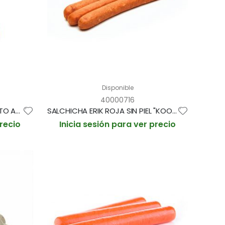
Disponible
40000716
SALCHICHA FRANKFURT "SELECTO AVE" "KOOKING" 20,5 cm 100g PAQUETE 11und (CAJA 9 PAQUETES)
SALCHICHA ERIK ROJA SIN PIEL "KOOKING" 22cm 770gr/aprox PAQUETE 8und (CAJA 15 PAQUETES)
precio
Inicia sesión para ver precio