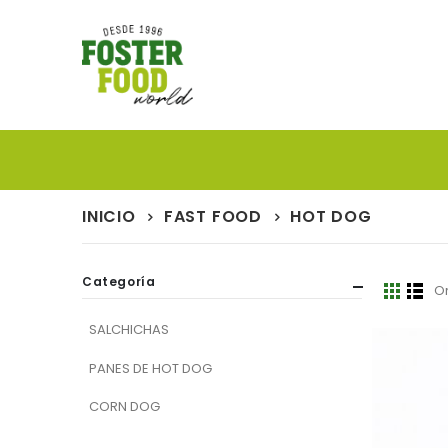
INICIO
FAST FOOD
HOT DOG
Categoría
O
Ver
Parrill
List
como
SALCHICHAS
PANES DE HOT DOG
CORN DOG