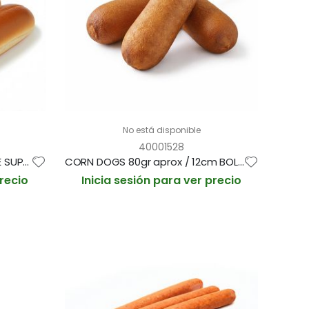
No está disponible
40001528
PAN HOT DOG BRIOCHE CORTE SUPERIOR 21cm/80gr BOLSA 6und (CAJA 8 BOLSAS)
CORN DOGS 80gr aprox / 12cm BOLSAS 12und (CAJA 6 BOLSAS)
precio
Inicia sesión para ver precio