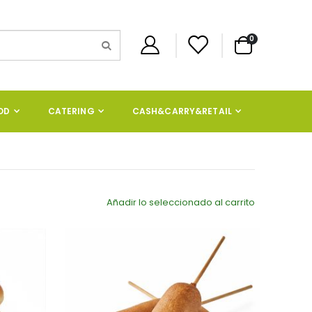
artículos
0
Cart
OD
CATERING
CASH&CARRY&RETAIL
Añadir lo seleccionado al carrito