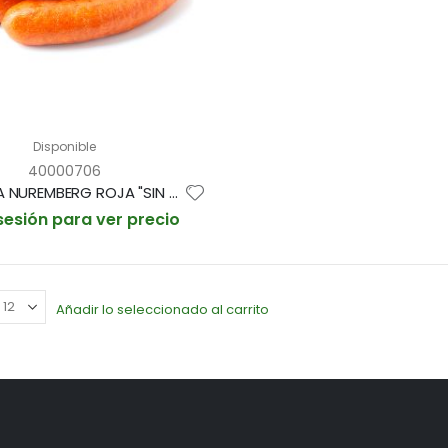
Disponible
40000706
SALCHICHA NUREMBERG ROJA "SIN PIEL" "KOOKING" 17cm 1,200gr/aprox PAQUETE 17und (CAJA 9 PAQUETES)
 sesión para ver precio
Añadir lo seleccionado al carrito