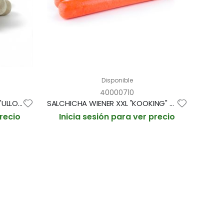
Disponible
40000710
SALCHICHA BLANCA MEDISTER "ULLOF" 18cm/125gr PAQUETE 2'5kg (CAJA 2 PAQUETES)
SALCHICHA WIENER XXL "KOOKING" 28cm / 1,250kg aprox PAQUETE 7und (CAJA 5 PAQUETES)
precio
Inicia sesión para ver precio