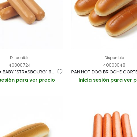
Disponible
Disponible
40000724
40003048
SALCHICHA BABY "STRASBOURG" 9cm/35gr LATA 39/40und (CAJA 6 LATAS)
 sesión para ver precio
Inicia sesión para ver 