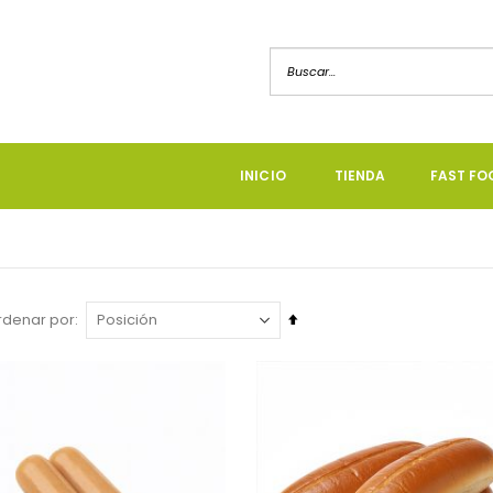
INICIO
TIENDA
FAST FO
Fijar
rdenar por
a
a
Dirección
Descendente