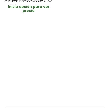
MINI PAN HAMBURGUESA CON SESAMO 7cm/15gr (CAJA 189und)
Inicia sesión para ver
precio