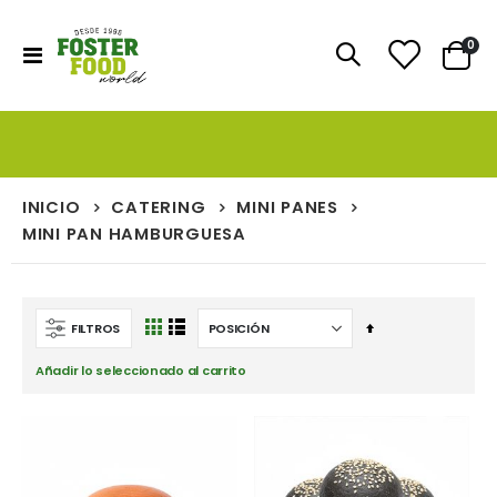
artí
0
Toggle
Cart
Nav
INICIO
CATERING
MINI PANES
MINI PAN HAMBURGUESA
Fijar
FILTROS
Ver
Parrilla
Lista
Dirección
como
Añadir lo seleccionado al carrito
Descendente