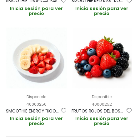
SMOOTHIE TROPICAL PASSION "KOOKING" "PIÑA, MANGO Y MARACUYA" BOLSA 150gr (CAJA 12 BOLSAS)
SMOOTHIE RED KISS "KOOKING" "GRANADA, MORA, GROSELLA, ARANDANO Y PLATANO" BOLSA 150gr (CAJA 12 BOL.)
Inicia sesión para ver
Inicia sesión para ver
precio
precio
Disponible
Disponible
40000256
40000252
SMOOTHIE ENERGY "KOOKING" "FRESA Y PLATANO" BOLSA 150gr (CAJA 12 BOLSAS)
FRUTOS ROJOS DEL BOSQUE "KOOKING" "7 VARIEDADES" BOLSA 1kg (CAJA 5 BOLSAS)
Inicia sesión para ver
Inicia sesión para ver
precio
precio