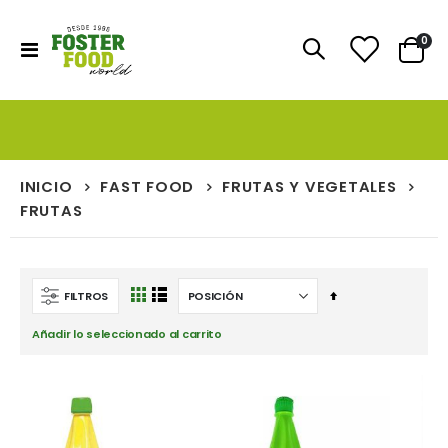
artí
0
Toggle
Cart
Nav
INICIO
FAST FOOD
FRUTAS Y VEGETALES
FRUTAS
Fijar
FILTROS
Ver
Parrilla
Lista
Dirección
como
Añadir lo seleccionado al carrito
Descendente