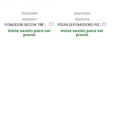
Disponible
Disponible
40001647
40001314
POMODORI SECCHI TRIFOLATI BOLSA 1,7KG (CAJA 6 BOLSAS)
POLPA DI POMODORO PIZZA "POLPAVERA" LATA 2.5kg (CAJA 3 LATAS)
Inicia sesión para ver
Inicia sesión para ver
precio
precio