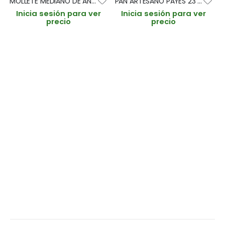
MOLLETE MEDIANO DE ANTEQUERA 70gr BOLSA 4und (CAJA 25 BOLSAS)
PAN ARTESANO PAYES 23 X 9cm/65gr PAQUETE 23und (CAJA 2 PAQUETES)
Inicia sesión para ver
Inicia sesión para ver
precio
precio