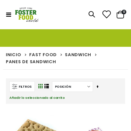
artí
0
Toggle
Cart
Nav
INICIO
FAST FOOD
SANDWICH
PANES DE SANDWICH
Fijar
FILTROS
Ver
Parrilla
Lista
Dirección
como
Añadir lo seleccionado al carrito
Descendente