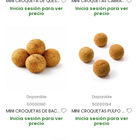
MINI CROQUETA DE QUESO CABRA Y CECINA "CROCON" 15gr/3cm BANDEJA 1kg (CAJA 3 BANDEJAS)
MINI CROQUETAS CABRALES Y NUEZ "CROCON" 15gr / 3cm BANDEJA 1kg (CAJA 3 BANDEJAS 200und aprox)
Inicia sesión para ver
Inicia sesión para ver
precio
precio
Disponible
Disponible
50000190
50000194
MINI CROQUETAS DE BACALAO AJOARRIERO "CROCON" 15gr / 3cm BANDEJA 1kg (CAJA 3 BANDEJAS 200und aprox)
MINI CROQUETAS PULPO A FEIRA "CROCON" 15gr / 3cm BANDEJA 1kg (CAJA 3 BANDEJAS 200und aprox)
Inicia sesión para ver
Inicia sesión para ver
precio
precio