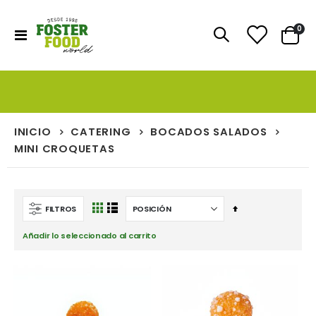
artí
0
Toggle
Cart
Nav
INICIO
CATERING
BOCADOS SALADOS
MINI CROQUETAS
Fijar
FILTROS
Ver
Parrilla
Lista
Dirección
como
Añadir lo seleccionado al carrito
Descendente