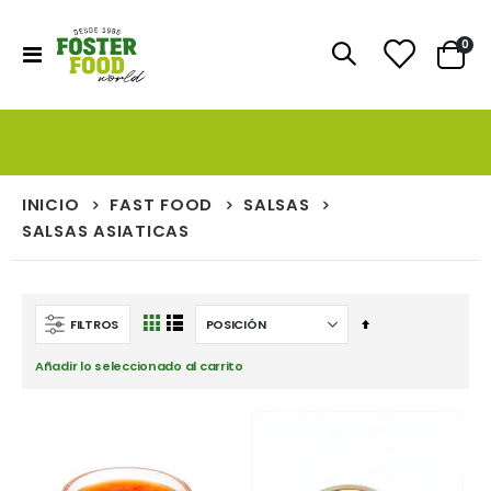
artí
0
Toggle
Cart
Nav
INICIO
FAST FOOD
SALSAS
SALSAS ASIATICAS
Fijar
FILTROS
Ver
Parrilla
Lista
Dirección
como
Añadir lo seleccionado al carrito
Descendente