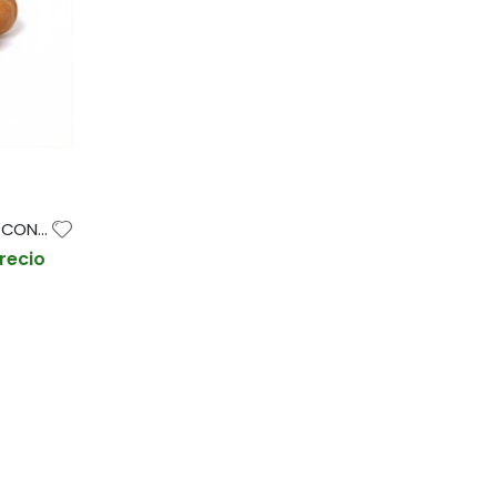
TEQUEÑO "PREFRITO" DE TRIGO CON QUESO GOUDA 37gr aprox BOLSA 1'5kg / 40und aprox (CAJA 2 BOLSAS)
precio