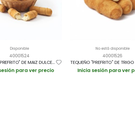
Disponible
No está disponible
40001524
40001526
TEQUEÑO "PREFRITO" DE MAIZ DULCE Y QUESO EDAM 37gr/aprox BOLSA 1'5kg/40und/aprox (CAJA 2 BOLSAS)
 sesión para ver precio
Inicia sesión para ver 