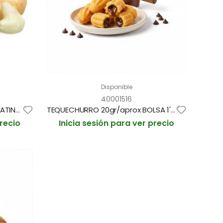
Disponible
40001516
TEQUEÑO DE TRIGO Y "QUESO LATINO" 37gr aprox BOLSA 1'5kg / 40und aprox (CAJA 2 BOLSAS)
TEQUECHURRO 20gr/aprox BOLSA 1'5kg / 80und aprox (CAJA 2 BOLSAS)
precio
Inicia sesión para ver precio