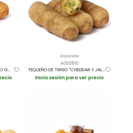
Disponible
40001510
TEQUEÑO DE TRIGO CON QUESO GOUDA 37gr aprox BOLSA 1'5kg / 40und aprox (CAJA 2 BOLSAS)
TEQUEÑO DE TRIGO "CHEDDAR Y JALAPEÑOS" 37gr aprox BOLSA 1'5kg / 40und aprox (CAJA 2 BOLSAS)
precio
Inicia sesión para ver precio