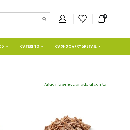
artículos
0
Cart
OD
CATERING
CASH&CARRY&RETAIL
Añadir lo seleccionado al carrito