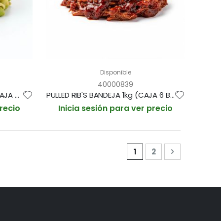
Disponible
40000839
REINA PEPIADA BANDEJA 1kg (CAJA 6 BANDEJAS)
PULLED RIB'S BANDEJA 1kg (CAJA 6 BANDEJAS)
precio
Inicia sesión para ver precio
Página
Actualmente estás l
Página
Página
Siguiente
1
2