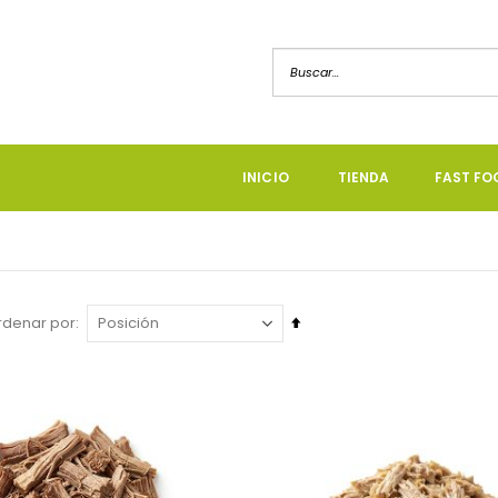
INICIO
TIENDA
FAST FO
Fijar
rdenar por
a
a
Dirección
Descendente