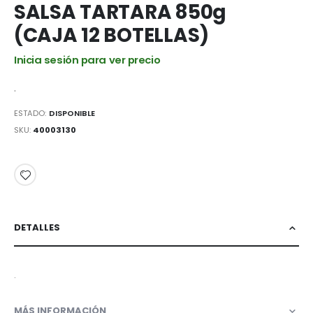
galería
SALSA TARTARA 850g
de
(CAJA 12 BOTELLAS)
imágenes
Inicia sesión para ver precio
.
ESTADO:
DISPONIBLE
SKU
40003130
DETALLES
.
MÁS INFORMACIÓN